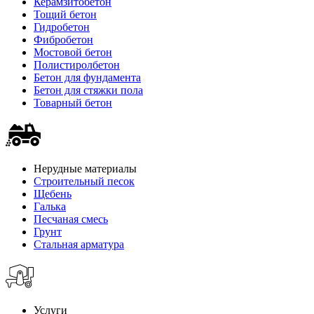
Керамзитобетон
Тощий бетон
Гидробетон
Фибробетон
Мостовой бетон
Полистиролбетон
Бетон для фундамента
Бетон для стяжки пола
Товарный бетон
Нерудные материалы
Строительный песок
Щебень
Галька
Песчаная смесь
Грунт
Стальная арматура
Услуги