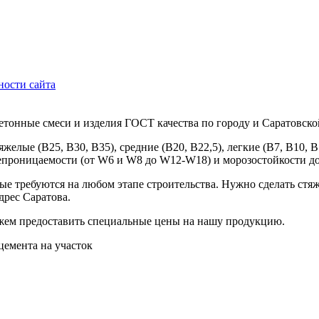
ности сайта
тонные смеси и изделия ГОСТ качества по городу и Саратовско
желые (B25, B30, B35), средние (B20, B22,5), легкие (B7, B10,
епроницаемости (от W6 и W8 до W12-W18) и морозостойкости до
рые требуются на любом этапе строительства. Нужно сделать стяж
дрес Саратова.
ожем предоставить специальные цены на нашу продукцию.
емента на участок