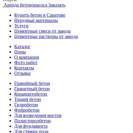
Аренда бетононасоса
Заказать
Купить бетон в Саратове
Нерудные материалы
Услуги
Цементные смеси от завода
Цементные растворы от завода
Каталог
Цены
О компании
Фото работ
Контакты
Отзывы
Гравийный бетон
Гранитный бетон
Керамзитобетон
Тощий бетон
Гидробетон
Фибробетон
Для возведения мостов
Полистиролбетон
Для фундамента
Для стяжки пола