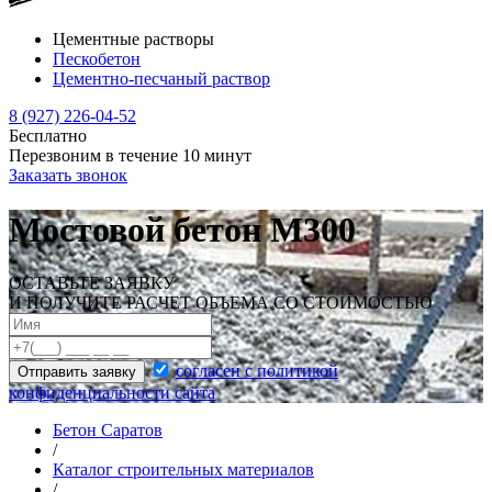
Цементные растворы
Пескобетон
Цементно-песчаный раствор
8 (927) 226-04-52
Бесплатно
Перезвоним в течение
10
минут
Заказать звонок
Мостовой бетон М300
ОСТАВЬТЕ ЗАЯВКУ
И ПОЛУЧИТЕ РАСЧЕТ ОБЪЕМА СО СТОИМОСТЬЮ
согласен с политикой
Отправить заявку
конфиденциальности сайта
Бетон Саратов
/
Каталог строительных материалов
/